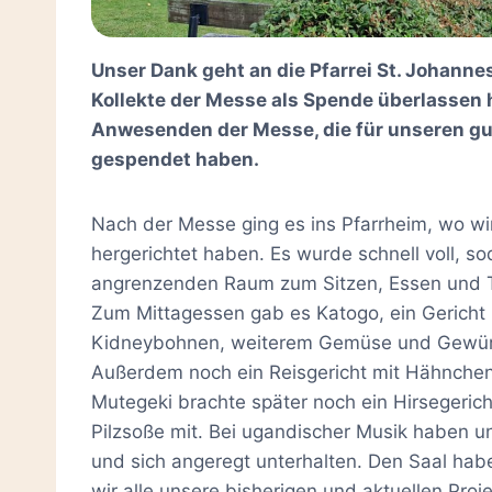
Unser Dank geht an die Pfarrei St. Johannes
Kollekte der Messe als Spende überlassen 
Anwesenden der Messe, die für unseren g
gespendet haben.
Nach der Messe ging es ins Pfarrheim, wo wir
hergerichtet haben. Es wurde schnell voll, s
angrenzenden Raum zum Sitzen, Essen und T
Zum Mittagessen gab es Katogo, ein Gericht
Kidneybohnen, weiterem Gemüse und Gewür
Außerdem noch ein Reisgericht mit Hähnche
Mutegeki brachte später noch ein Hirsegerich
Pilzsoße mit. Bei ugandischer Musik haben 
und sich angeregt unterhalten. Den Saal habe
wir alle unsere bisherigen und aktuellen Proj